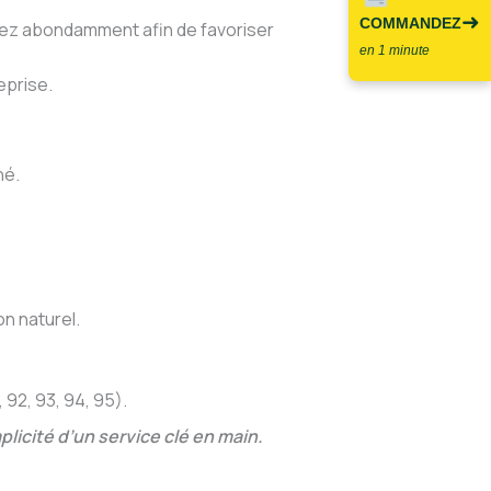
➜
COMMANDEZ
osez abondamment afin de favoriser
en 1 minute
eprise.
né.
n naturel.
92, 93, 94, 95).
licité d’un service clé en main.