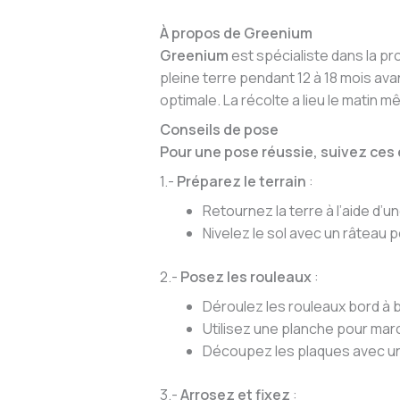
À propos de Greenium
Greenium
est spécialiste dans la pr
pleine terre pendant 12 à 18 mois av
optimale. La récolte a lieu le matin m
Conseils de pose
Pour une pose réussie, suivez ces
1.-
Préparez le terrain
:
Retournez la terre à l’aide d’
Nivelez le sol avec un râteau 
2.-
Posez les rouleaux
:
Déroulez les rouleaux bord à 
Utilisez une planche pour marc
Découpez les plaques avec un 
3.-
Arrosez et fixez
: