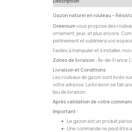
Description
Informations compl
Gazon naturel en rouleau
– Résista
Greenium
vous propose des rouleaux
ornement, jeux, et plus encore. Co
piétinement et sublimera vos espace
Faciles à manipuler et à installer, n
Zones de livraison :
Île-de-France (75
Livraison et Conditions
Les rouleaux de gazon sont livrés su
votre adresse. La livraison se fait 
lieu de livraison.
Après validation de votre commande
Important :
Le gazon est un produit périss
Une commande ne peut être an