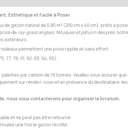
émentaires
nt, Esthétique et Facile à Poser
 de gazon naturel de 0,80 m² (200 cm x 40 cm), prêts à poser 
mposé de
ray-grass anglais, fétuques et pâturin des prés
, notr
s extérieurs.
os rouleaux permettent une pose rapide et sans effort.
, 77, 78, 91, 92, 93, 94, 95).
r palettes par camion de 19 tonnes. Veuillez vous assurer que
uniquement sur rendez-vous et en présence du destinataire, le
, nous vous contacterons pour organiser la livraison.
able et ne peut pas être retourné.
nulée une fois le gazon récolté.