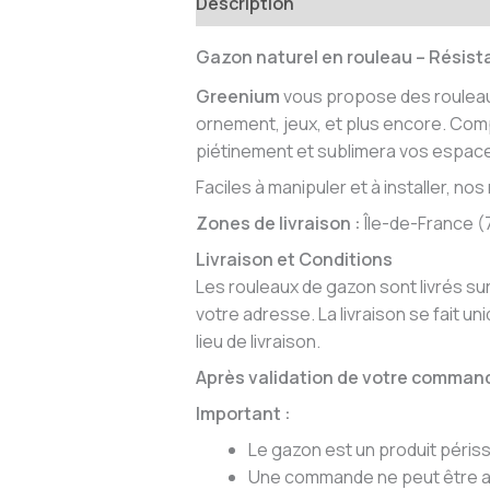
Description
Informations compl
Gazon naturel en rouleau
– Résista
Greenium
vous propose des rouleaux
ornement, jeux, et plus encore. Co
piétinement et sublimera vos espace
Faciles à manipuler et à installer, n
Zones de livraison :
Île-de-France (75
Livraison et Conditions
Les rouleaux de gazon sont livrés su
votre adresse. La livraison se fait 
lieu de livraison.
Après validation de votre commande
Important :
Le gazon est un produit périss
Une commande ne peut être an