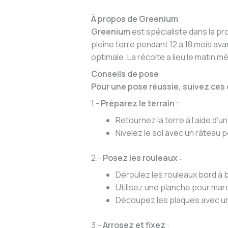
À propos de Greenium
Greenium
est spécialiste dans la pr
pleine terre pendant 12 à 18 mois av
optimale. La récolte a lieu le matin m
Conseils de pose
Pour une pose réussie, suivez ces
1.-
Préparez le terrain
:
Retournez la terre à l’aide d’
Nivelez le sol avec un râteau 
2.-
Posez les rouleaux
:
Déroulez les rouleaux bord à 
Utilisez une planche pour marc
Découpez les plaques avec un 
3.-
Arrosez et fixez
: