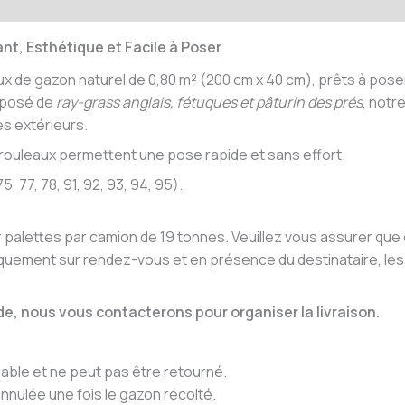
émentaires
nt, Esthétique et Facile à Poser
 de gazon naturel de 0,80 m² (200 cm x 40 cm), prêts à poser 
mposé de
ray-grass anglais, fétuques et pâturin des prés
, notr
s extérieurs.
os rouleaux permettent une pose rapide et sans effort.
, 77, 78, 91, 92, 93, 94, 95).
r palettes par camion de 19 tonnes. Veuillez vous assurer que
uniquement sur rendez-vous et en présence du destinataire, le
, nous vous contacterons pour organiser la livraison.
able et ne peut pas être retourné.
nulée une fois le gazon récolté.