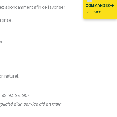
➜
COMMANDEZ
osez abondamment afin de favoriser
en 1 minute
eprise.
né.
n naturel.
92, 93, 94, 95).
licité d’un service clé en main.