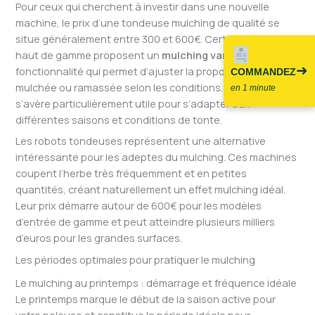
Pour ceux qui cherchent à investir dans une nouvelle
machine, le prix d’une tondeuse mulching de qualité se
situe généralement entre 300 et 600€. Certains modèles
haut de gamme proposent un
mulching variable
, une
➜
fonctionnalité qui permet d’ajuster la proportion d’herbe
COMMANDEZ
mulchée ou ramassée selon les conditions. Cette flexibilité
en 1 minute
s’avère particulièrement utile pour s’adapter aux
différentes saisons et conditions de tonte.
Les robots tondeuses représentent une alternative
intéressante pour les adeptes du mulching. Ces machines
coupent l’herbe très fréquemment et en petites
quantités, créant naturellement un effet mulching idéal.
Leur prix démarre autour de 600€ pour les modèles
d’entrée de gamme et peut atteindre plusieurs milliers
d’euros pour les grandes surfaces.
Les périodes optimales pour pratiquer le mulching
Le mulching au printemps : démarrage et fréquence idéale
Le printemps marque le début de la saison active pour
votre pelouse et constitue la période idéale pour