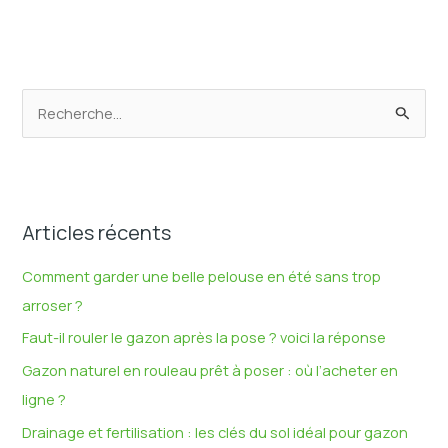
R
e
c
h
Articles récents
e
r
Comment garder une belle pelouse en été sans trop
c
arroser ?
h
Faut-il rouler le gazon après la pose ? voici la réponse
e
Gazon naturel en rouleau prêt à poser : où l’acheter en
r
ligne ?
Drainage et fertilisation : les clés du sol idéal pour gazon
: