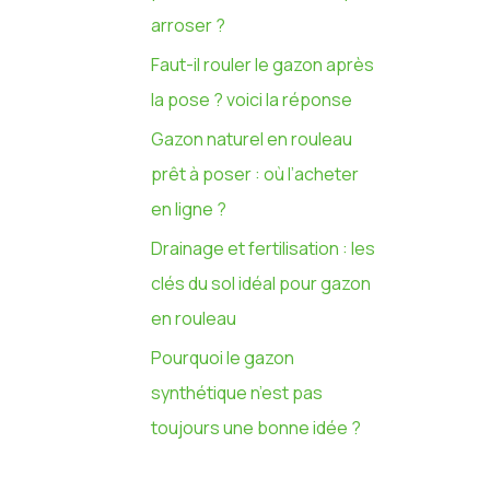
h
arroser ?
e
Faut-il rouler le gazon après
r
la pose ? voici la réponse
Gazon naturel en rouleau
:
prêt à poser : où l’acheter
en ligne ?
Drainage et fertilisation : les
clés du sol idéal pour gazon
en rouleau
Pourquoi le gazon
synthétique n’est pas
toujours une bonne idée ?