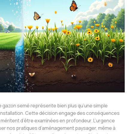
 le gazon semé représente bien plus qu’une simple
d’installation. Cette décision engage des conséquences
i méritent d’être examinées en profondeur. L’urgence
nser nos pratiques d’aménagement paysager, même à