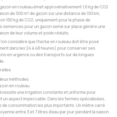
 gazon en rouleau émet approximativement 1,6 kg de CO2
raison de 500 m² de gazon sur une distance de 100 km,
ron 160 kg de CO2, uniquement pour la phase de
t des semences pour un gazon semé sur place génère une
son de leur volume et poids réduits.
l’on considère que l’herbe en rouleau doit être posé
ment dans les 24 à 48 heures) pour conserver ses
isons en urgence ou des transports sur de longues
de.
relles
 deux méthodes
gazon en rouleau
écessite une irrigation constante et uniforme pour
t un aspect impeccable. Dans les fermes spécialisées,
tes de consommation les plus importants. Un mètre carré
nne entre 3 et 7 litres d’eau par jour pendant la saison