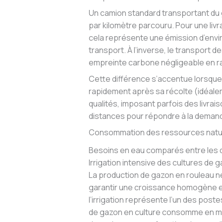
Un camion standard transportant du
par kilomètre parcouru. Pour une liv
cela représente une émission d’envi
transport. À l’inverse, le transpor
empreinte carbone négligeable en rai
Cette différence s’accentue lorsque 
rapidement après sa récolte (idéale
qualités, imposant parfois des livra
distances pour répondre à la deman
Consommation des ressources natu
Besoins en eau comparés entre les
Irrigation intensive des cultures de 
La production de gazon en rouleau n
garantir une croissance homogène e
l’irrigation représente l’un des pos
de gazon en culture consomme en moye