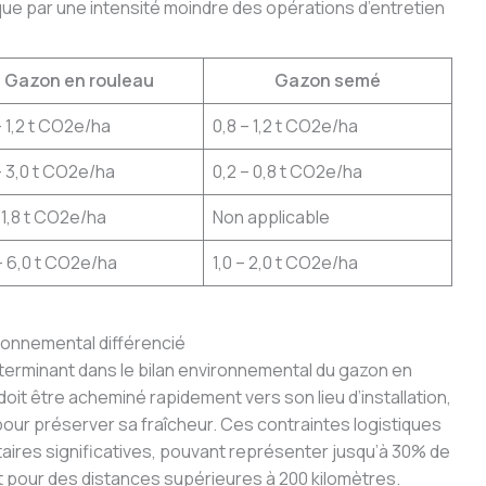
que par une intensité moindre des opérations d’entretien
Gazon en rouleau
Gazon semé
– 1,2 t CO2e/ha
0,8 – 1,2 t CO2e/ha
– 3,0 t CO2e/ha
0,2 – 0,8 t CO2e/ha
– 1,8 t CO2e/ha
Non applicable
– 6,0 t CO2e/ha
1,0 – 2,0 t CO2e/ha
ironnemental différencié
terminant dans le bilan environnemental du gazon en
doit être acheminé rapidement vers son lieu d’installation,
our préserver sa fraîcheur. Ces contraintes logistiques
res significatives, pouvant représenter jusqu’à 30% de
t pour des distances supérieures à 200 kilomètres.