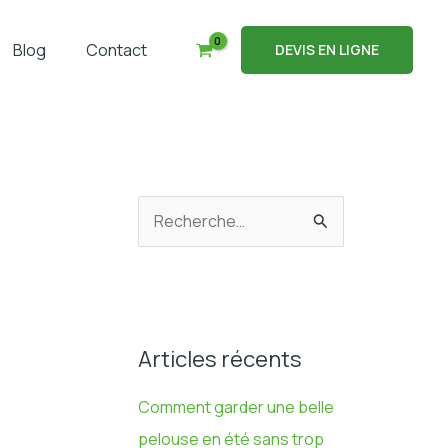
Blog
Contact
DEVIS EN LIGNE
R
e
c
h
e
Articles récents
r
Comment garder une belle
c
pelouse en été sans trop