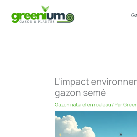
Aller
au
Ga
contenu
L’impact environnem
gazon semé
Gazon naturel en rouleau
/ Par
Green