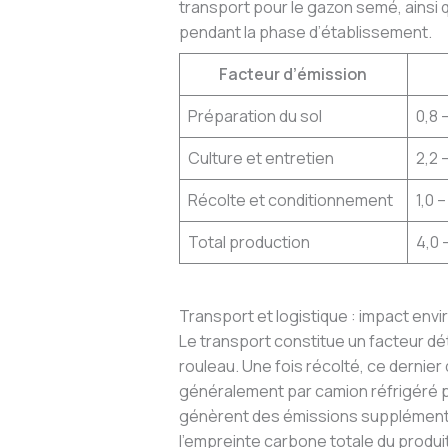
transport pour le gazon semé, ainsi 
pendant la phase d’établissement.
Facteur d’émission
Préparation du sol
0,8 
Culture et entretien
2,2 
Récolte et conditionnement
1,0 
Total production
4,0 
Transport et logistique : impact env
Le transport constitue un facteur dé
rouleau. Une fois récolté, ce dernier 
généralement par camion réfrigéré p
génèrent des émissions supplémentai
l’empreinte carbone totale du produi