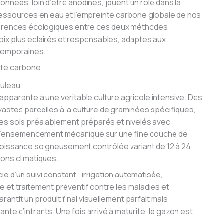
zonnées, loin d’être anodines, jouent un rôle dans la
 ressources en eau et l’empreinte carbone globale de nos
férences écologiques entre ces deux méthodes
hoix plus éclairés et responsables, adaptés aux
temporaines.
nte carbone
ouleau
apparente à une véritable culture agricole intensive. Des
astes parcelles à la culture de graminées spécifiques,
es sols préalablement préparés et nivelés avec
 l’ensemencement mécanique sur une fine couche de
 croissance soigneusement contrôlée variant de 12 à 24
ions climatiques.
e d’un suivi constant : irrigation automatisée,
te et traitement préventif contre les maladies et
rantit un produit final visuellement parfait mais
e d’intrants. Une fois arrivé à maturité, le gazon est