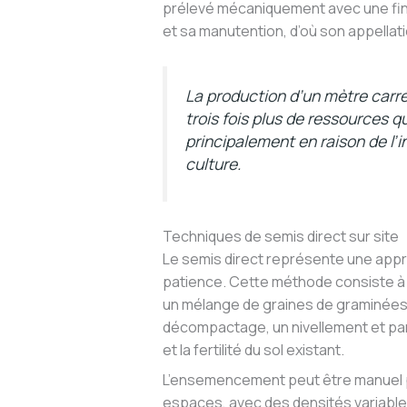
prélevé mécaniquement avec une fine
et sa manutention, d’où son appellat
La production d’un mètre carr
trois fois plus de ressources 
principalement en raison de l’
culture.
Techniques de semis direct sur site
Le semis direct représente une appr
patience. Cette méthode consiste à p
un mélange de graines de graminées
décompactage, un nivellement et par
et la fertilité du sol existant.
L’ensemencement peut être manuel p
espaces, avec des densités variables