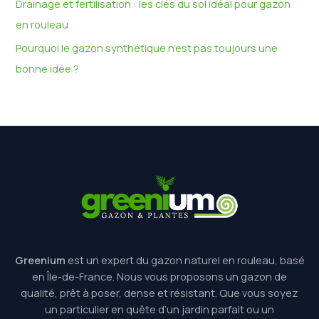
Drainage et fertilisation : les clés du sol idéal pour gazon
:
en rouleau
Pourquoi le gazon synthétique n’est pas toujours une
bonne idée ?
Greenium
est un expert du gazon naturel en rouleau, basé
en Île-de-France. Nous vous proposons un gazon de
qualité, prêt à poser, dense et résistant. Que vous soyez
un particulier en quête d’un jardin parfait ou un