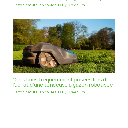
Gazon naturel en rouleau
/ By
Greenium
Questions fréquemment posées lors de
l’achat d’une tondeuse à gazon robotisée
Gazon naturel en rouleau
/ By
Greenium