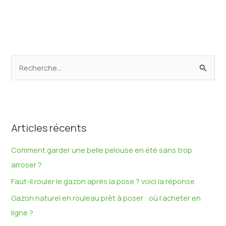
R
e
c
h
Articles récents
e
r
Comment garder une belle pelouse en été sans trop
c
arroser ?
h
Faut-il rouler le gazon après la pose ? voici la réponse
e
Gazon naturel en rouleau prêt à poser : où l’acheter en
r
ligne ?